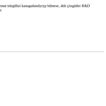
zmat islegiňizi kanagatlandyryp bilmese, ähli çözgütler R&D
r.