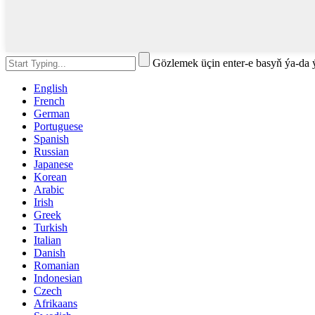
Gözlemek üçin enter-e basyň ýa-da
English
French
German
Portuguese
Spanish
Russian
Japanese
Korean
Arabic
Irish
Greek
Turkish
Italian
Danish
Romanian
Indonesian
Czech
Afrikaans