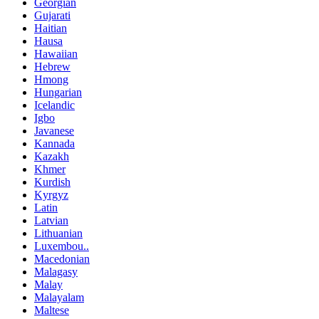
Georgian
Gujarati
Haitian
Hausa
Hawaiian
Hebrew
Hmong
Hungarian
Icelandic
Igbo
Javanese
Kannada
Kazakh
Khmer
Kurdish
Kyrgyz
Latin
Latvian
Lithuanian
Luxembou..
Macedonian
Malagasy
Malay
Malayalam
Maltese