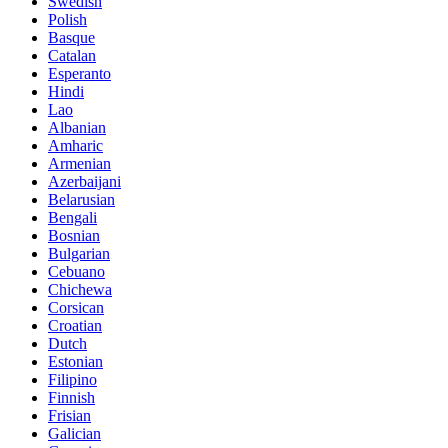
Swedish
Polish
Basque
Catalan
Esperanto
Hindi
Lao
Albanian
Amharic
Armenian
Azerbaijani
Belarusian
Bengali
Bosnian
Bulgarian
Cebuano
Chichewa
Corsican
Croatian
Dutch
Estonian
Filipino
Finnish
Frisian
Galician