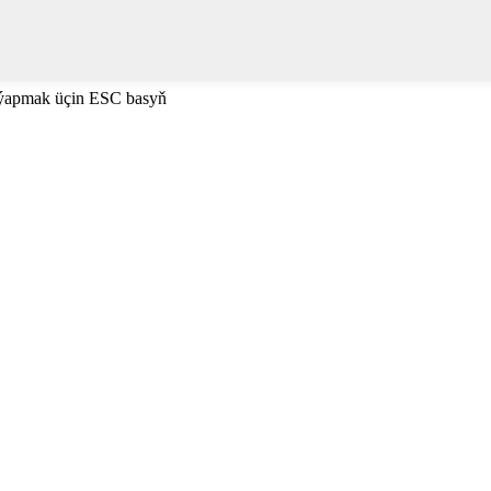
 ýapmak üçin ESC basyň