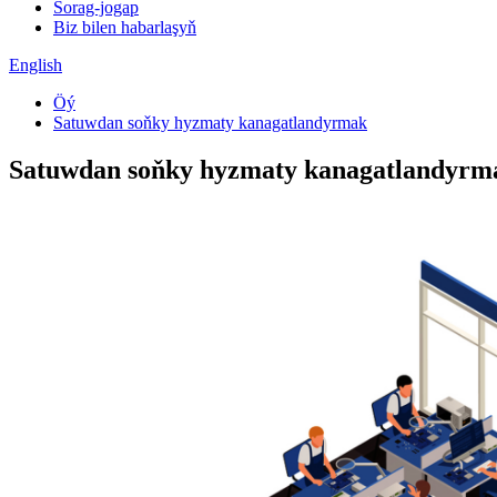
Sorag-jogap
Biz bilen habarlaşyň
English
Öý
Satuwdan soňky hyzmaty kanagatlandyrmak
Satuwdan soňky hyzmaty kanagatlandyrm