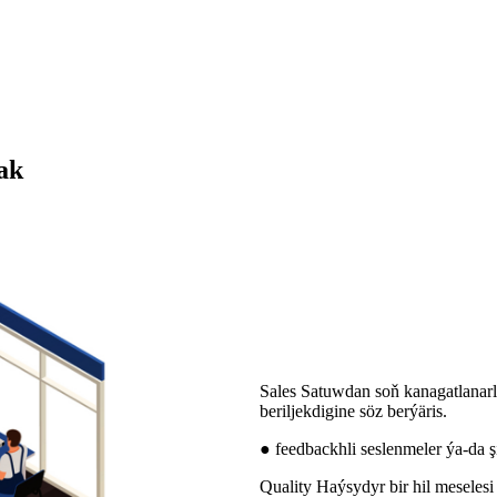
ak
Sales Satuwdan soň kanagatlanar
beriljekdigine söz berýäris.
● feedbackhli seslenmeler ýa-da 
Quality Haýsydyr bir hil meselesi