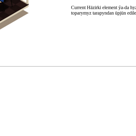
Current Häzirki element ýa-da hy
toparymyz tarapyndan üpjün edile