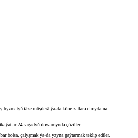
ly hyzmatyň täze müşderä ýa-da köne zatlara elmydama
şikaýatlar 24 sagadyň dowamynda çözüler.
 bar bolsa, çalyşmak ýa-da yzyna gaýtarmak teklip ediler.