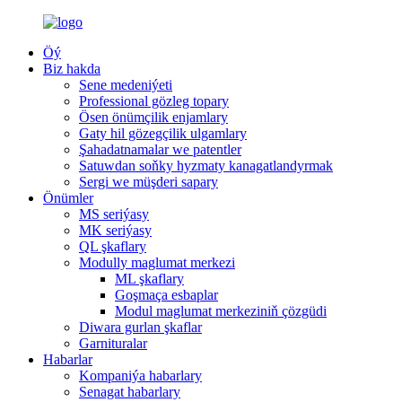
Öý
Biz hakda
Sene medeniýeti
Professional gözleg topary
Ösen önümçilik enjamlary
Gaty hil gözegçilik ulgamlary
Şahadatnamalar we patentler
Satuwdan soňky hyzmaty kanagatlandyrmak
Sergi we müşderi sapary
Önümler
MS seriýasy
MK seriýasy
QL şkaflary
Modully maglumat merkezi
ML şkaflary
Goşmaça esbaplar
Modul maglumat merkeziniň çözgüdi
Diwara gurlan şkaflar
Garnituralar
Habarlar
Kompaniýa habarlary
Senagat habarlary