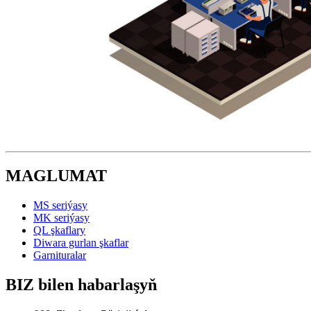
MAGLUMAT
MS seriýasy
MK seriýasy
QL şkaflary
Diwara gurlan şkaflar
Garnituralar
BIZ bilen habarlaşyň