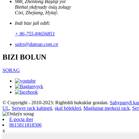
988, Zhenlong Bäşinji ýol
Binhai ykdysady ösüş zolagy
Cixi, Zhejiang, Hytaý.
Indi bize jaň ediň:
+ 86-755-84656851
sales@dateup.com.cn
BIZI BOLUN
SORAG
© Copyright - 2010-2023: Rightshli hukuklar goralan.
Sahypanyň kar
UL
,
Serwer rack kabineti
,
şkaf bölekleri
,
Maglumat merkezi rack
,
Ser
E-poçta iber
8615811818506
x