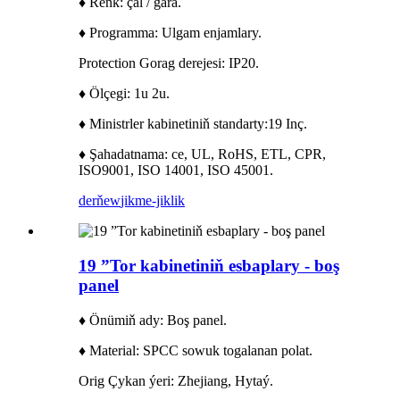
♦ Reňk: çal / gara.
♦ Programma: Ulgam enjamlary.
Protection Gorag derejesi: IP20.
♦ Ölçegi: 1u 2u.
♦ Ministrler kabinetiniň standarty:
19 Inç.
♦ Şahadatnama: ce, UL, RoHS, ETL, CPR,
ISO9001, ISO 14001, ISO 45001.
derňew
jikme-jiklik
19 ”Tor kabinetiniň esbaplary - boş
panel
♦ Önümiň ady: Boş panel.
♦ Material: SPCC sowuk togalanan polat.
Orig Çykan ýeri: Zhejiang, Hytaý.