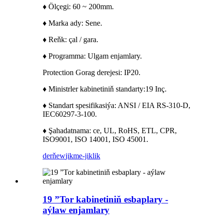
♦ Ölçegi: 60 ~ 200mm.
♦ Marka ady: Sene.
♦ Reňk: çal / gara.
♦ Programma: Ulgam enjamlary.
Protection Gorag derejesi: IP20.
♦ Ministrler kabinetiniň standarty:
19 Inç.
♦ Standart spesifikasiýa: ANSI / EIA RS-310-D,
IEC60297-3-100.
♦ Şahadatnama: ce, UL, RoHS, ETL, CPR,
ISO9001, ISO 14001, ISO 45001.
derňew
jikme-jiklik
19 ”Tor kabinetiniň esbaplary -
aýlaw enjamlary