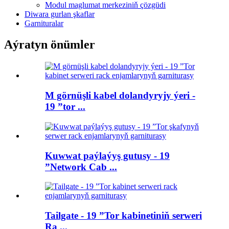
Modul maglumat merkeziniň çözgüdi
Diwara gurlan şkaflar
Garnituralar
Aýratyn önümler
M görnüşli kabel dolandyryjy ýeri -
19 ”tor ...
Kuwwat paýlaýyş gutusy - 19
”Network Cab ...
Tailgate - 19 ”Tor kabinetiniň serweri
Ra ...