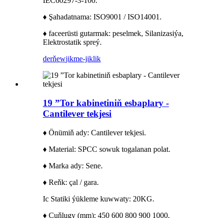
IEC60297-3-100.
♦ Şahadatnama: ISO9001 / ISO14001.
♦ faceerüsti gutarmak: peselmek, Silanizasiýa,
Elektrostatik spreý.
derňew
jikme-jiklik
19 ”Tor kabinetiniň esbaplary -
Cantilever tekjesi
♦ Önümiň ady: Cantilever tekjesi.
♦ Material: SPCC sowuk togalanan polat.
♦ Marka ady: Sene.
♦ Reňk: çal / gara.
Ic Statiki ýükleme kuwwaty: 20KG.
♦ Çuňlugy (mm): 450 600 800 900 1000.