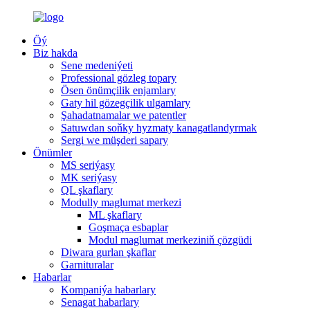
Öý
Biz hakda
Sene medeniýeti
Professional gözleg topary
Ösen önümçilik enjamlary
Gaty hil gözegçilik ulgamlary
Şahadatnamalar we patentler
Satuwdan soňky hyzmaty kanagatlandyrmak
Sergi we müşderi sapary
Önümler
MS seriýasy
MK seriýasy
QL şkaflary
Modully maglumat merkezi
ML şkaflary
Goşmaça esbaplar
Modul maglumat merkeziniň çözgüdi
Diwara gurlan şkaflar
Garnituralar
Habarlar
Kompaniýa habarlary
Senagat habarlary