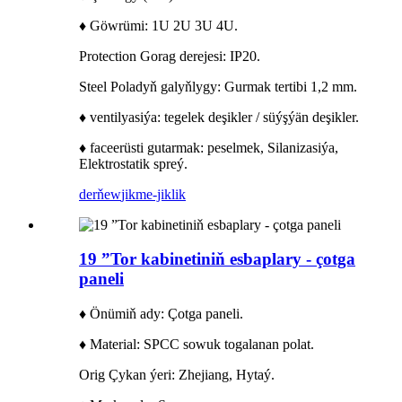
♦ Göwrümi: 1U 2U 3U 4U.
Protection Gorag derejesi: IP20.
Steel Poladyň galyňlygy: Gurmak tertibi 1,2 mm.
♦ ventilyasiýa: tegelek deşikler / süýşýän deşikler.
♦ faceerüsti gutarmak: peselmek, Silanizasiýa,
Elektrostatik spreý.
derňew
jikme-jiklik
19 ”Tor kabinetiniň esbaplary - çotga
paneli
♦ Önümiň ady: Çotga paneli.
♦ Material: SPCC sowuk togalanan polat.
Orig Çykan ýeri: Zhejiang, Hytaý.