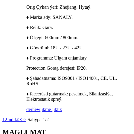
Orig Çykan ýeri: Zhejiang, Hytaý.
♦ Marka ady: SANALY.
♦ Reňk: Gara.
♦ Ölçegi: 600mm / 800mm.
♦ Göwrümi: 18U / 27U / 42U.
♦ Programma: Ulgam enjamlary.
Protection Gorag derejesi: IP20.
♦ Şahadatnama: ISO9001 / ISO14001, CE, UL,
RoHS.
♦ faceerüsti gutarmak: peselmek, Silanizasiýa,
Elektrostatik spreý.
derňew
jikme-jiklik
1
2
Indiki>
>>
Sahypa 1/2
MAGLUMAT