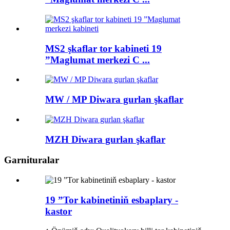
MS2 şkaflar tor kabineti 19
”Maglumat merkezi C ...
MW / MP Diwara gurlan şkaflar
MZH Diwara gurlan şkaflar
Garnituralar
19 ”Tor kabinetiniň esbaplary -
kastor