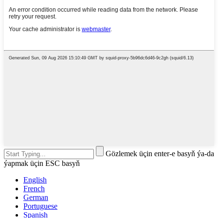
Gözlemek üçin enter-e basyň ýa-da
ýapmak üçin ESC basyň
English
French
German
Portuguese
Spanish