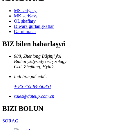
MS seriýasy
MK seriýasy
QL şkaflary
Diwara gurlan şkaflar
Garnituralar
BIZ bilen habarlaşyň
988, Zhenlong Bäşinji ýol
Binhai ykdysady ösüş zolagy
Cixi, Zhejiang, Hytaý.
Indi bize jaň ediň:
+ 86-755-84656851
sales@dateup.com.cn
BIZI BOLUN
SORAG