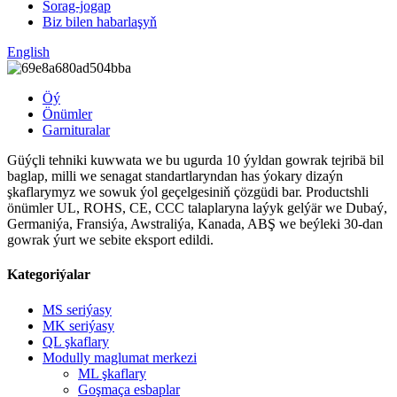
Sorag-jogap
Biz bilen habarlaşyň
English
Öý
Önümler
Garnituralar
Güýçli tehniki kuwwata we bu ugurda 10 ýyldan gowrak tejribä bil
baglap, milli we senagat standartlaryndan has ýokary dizaýn
şkaflarymyz we sowuk ýol geçelgesiniň çözgüdi bar. Productshli
önümler UL, ROHS, CE, CCC talaplaryna laýyk gelýär we Dubaý,
Germaniýa, Fransiýa, Awstraliýa, Kanada, ABŞ we beýleki 30-dan
gowrak ýurt we sebite eksport edildi.
Kategoriýalar
MS seriýasy
MK seriýasy
QL şkaflary
Modully maglumat merkezi
ML şkaflary
Goşmaça esbaplar