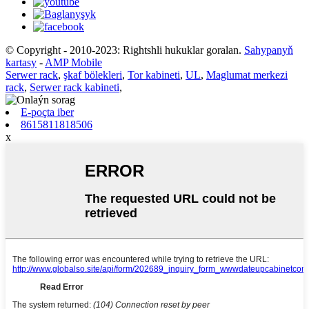
© Copyright - 2010-2023: Rightshli hukuklar goralan.
Sahypanyň
kartasy
-
AMP Mobile
Serwer rack
,
şkaf bölekleri
,
Tor kabineti
,
UL
,
Maglumat merkezi
rack
,
Serwer rack kabineti
,
E-poçta iber
8615811818506
x