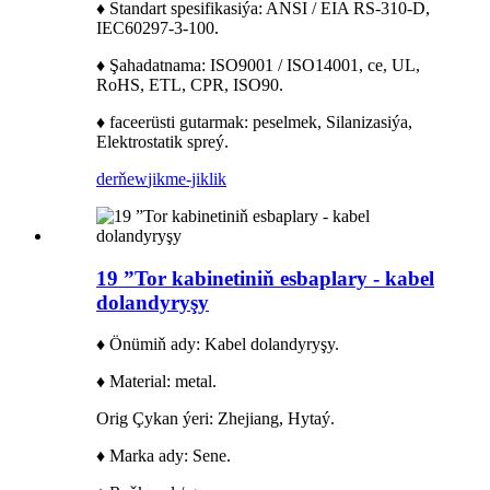
♦ Standart spesifikasiýa: ANSI / EIA RS-310-D,
IEC60297-3-100.
♦ Şahadatnama: ISO9001 / ISO14001, ce, UL,
RoHS, ETL, CPR, ISO90.
♦ faceerüsti gutarmak: peselmek, Silanizasiýa,
Elektrostatik spreý.
derňew
jikme-jiklik
19 ”Tor kabinetiniň esbaplary - kabel
dolandyryşy
♦ Önümiň ady: Kabel dolandyryşy.
♦ Material: metal.
Orig Çykan ýeri: Zhejiang, Hytaý.
♦ Marka ady: Sene.