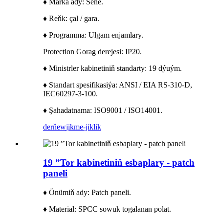
♦ Marka ady: Sene.
♦ Reňk: çal / gara.
♦ Programma: Ulgam enjamlary.
Protection Gorag derejesi: IP20.
♦ Ministrler kabinetiniň standarty: 19 dýuým.
♦ Standart spesifikasiýa: ANSI / EIA RS-310-D,
IEC60297-3-100.
♦ Şahadatnama: ISO9001 / ISO14001.
derňew
jikme-jiklik
19 ”Tor kabinetiniň esbaplary - patch
paneli
♦ Önümiň ady: Patch paneli.
♦ Material: SPCC sowuk togalanan polat.