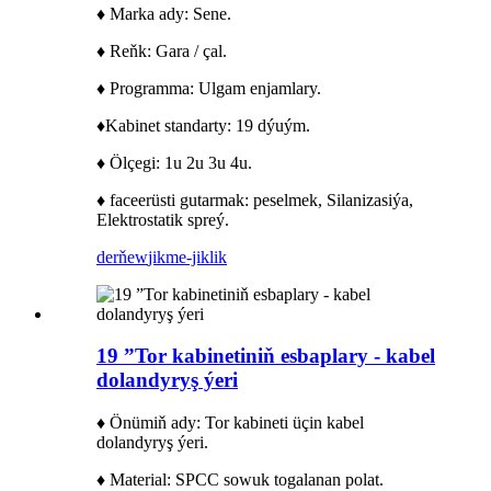
♦ Marka ady: Sene.
♦ Reňk: Gara / çal.
♦ Programma: Ulgam enjamlary.
♦
Kabinet standarty: 19 dýuým.
♦ Ölçegi: 1u 2u 3u 4u.
♦ faceerüsti gutarmak: peselmek, Silanizasiýa,
Elektrostatik spreý.
derňew
jikme-jiklik
19 ”Tor kabinetiniň esbaplary - kabel
dolandyryş ýeri
♦ Önümiň ady: Tor kabineti üçin kabel
dolandyryş ýeri.
♦ Material: SPCC sowuk togalanan polat.