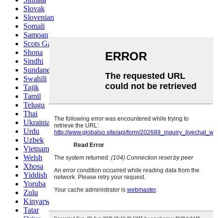
Slovak
Slovenian
Somali
Samoan
Scots Gaelic
Shona
Sindhi
Sundanese
Swahili
Tajik
Tamil
Telugu
Thai
Ukrainian
Urdu
Uzbek
Vietnamese
Welsh
Xhosa
Yiddish
Yoruba
Zulu
Kinyarwanda
Tatar