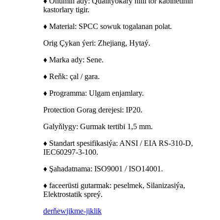
♦ Önümiň ady: Qualityokary hilli tor kabinetiniň
kastorlary tigir.
♦ Material: SPCC sowuk togalanan polat.
Orig Çykan ýeri: Zhejiang, Hytaý.
♦ Marka ady: Sene.
♦ Reňk: çal / gara.
♦ Programma: Ulgam enjamlary.
Protection Gorag derejesi: IP20.
Galyňlygy: Gurmak tertibi 1,5 mm.
♦ Standart spesifikasiýa: ANSI / EIA RS-310-D,
IEC60297-3-100.
♦ Şahadatnama: ISO9001 / ISO14001.
♦ faceerüsti gutarmak: peselmek, Silanizasiýa,
Elektrostatik spreý.
derňew
jikme-jiklik