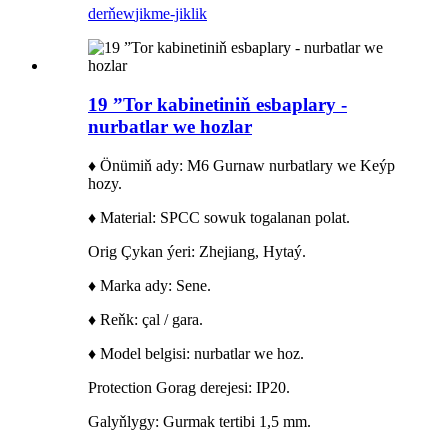
derňew
jikme-jiklik
19 ”Tor kabinetiniň esbaplary -
nurbatlar we hozlar
♦ Önümiň ady: M6 Gurnaw nurbatlary we Keýp
hozy.
♦ Material: SPCC sowuk togalanan polat.
Orig Çykan ýeri: Zhejiang, Hytaý.
♦ Marka ady: Sene.
♦ Reňk: çal / gara.
♦ Model belgisi: nurbatlar we hoz.
Protection Gorag derejesi: IP20.
Galyňlygy: Gurmak tertibi 1,5 mm.