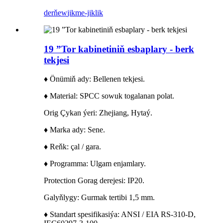
derňew
jikme-jiklik
19 ”Tor kabinetiniň esbaplary - berk
tekjesi
♦ Önümiň ady: Bellenen tekjesi.
♦ Material: SPCC sowuk togalanan polat.
Orig Çykan ýeri: Zhejiang, Hytaý.
♦ Marka ady: Sene.
♦ Reňk: çal / gara.
♦ Programma: Ulgam enjamlary.
Protection Gorag derejesi: IP20.
Galyňlygy: Gurmak tertibi 1,5 mm.
♦ Standart spesifikasiýa: ANSI / EIA RS-310-D,