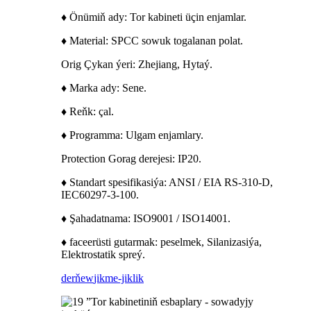
♦ Önümiň ady: Tor kabineti üçin enjamlar.
♦ Material: SPCC sowuk togalanan polat.
Orig Çykan ýeri: Zhejiang, Hytaý.
♦ Marka ady: Sene.
♦ Reňk: çal.
♦ Programma: Ulgam enjamlary.
Protection Gorag derejesi: IP20.
♦ Standart spesifikasiýa: ANSI / EIA RS-310-D,
IEC60297-3-100.
♦ Şahadatnama: ISO9001 / ISO14001.
♦ faceerüsti gutarmak: peselmek, Silanizasiýa,
Elektrostatik spreý.
derňew
jikme-jiklik