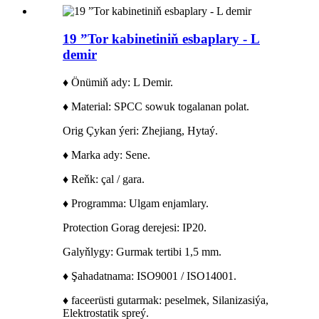
19 ”Tor kabinetiniň esbaplary - L
demir
♦ Önümiň ady: L Demir.
♦ Material: SPCC sowuk togalanan polat.
Orig Çykan ýeri: Zhejiang, Hytaý.
♦ Marka ady: Sene.
♦ Reňk: çal / gara.
♦ Programma: Ulgam enjamlary.
Protection Gorag derejesi: IP20.
Galyňlygy: Gurmak tertibi 1,5 mm.
♦ Şahadatnama: ISO9001 / ISO14001.
♦ faceerüsti gutarmak: peselmek, Silanizasiýa,
Elektrostatik spreý.