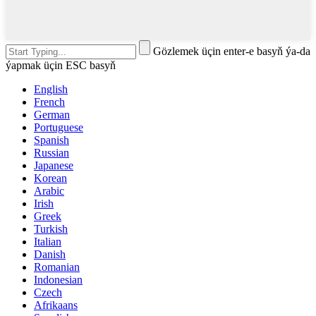
Gözlemek üçin enter-e basyň ýa-da
ýapmak üçin ESC basyň
English
French
German
Portuguese
Spanish
Russian
Japanese
Korean
Arabic
Irish
Greek
Turkish
Italian
Danish
Romanian
Indonesian
Czech
Afrikaans