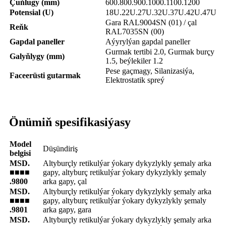
Çuňlugy (mm)
600.800.900.1000.1100.1200
Potensial (U)
18U.22U.27U.32U.37U.42U.47U
Gara RAL9004SN (01) / çal
Reňk
RAL7035SN (00)
Gapdal paneller
Aýyrylýan gapdal paneller
Gurmak tertibi 2.0, Gurmak burçy
Galyňlygy (mm)
1.5, beýlekiler 1.2
Pese gaçmagy, Silanizasiýa,
Faceerüsti gutarmak
Elektrostatik spreý
Önümiň spesifikasiýasy
Model
Düşündiriş
belgisi
MSD.
Altyburçly retikulýar ýokary dykyzlykly şemaly arka
■■■■
gapy, altyburç retikulýar ýokary dykyzlykly şemaly
.9800
arka gapy, çal
MSD.
Altyburçly retikulýar ýokary dykyzlykly şemaly arka
■■■■
gapy, altyburç retikulýar ýokary dykyzlykly şemaly
.9801
arka gapy, gara
MSD.
Altyburçly retikulýar ýokary dykyzlykly şemaly arka