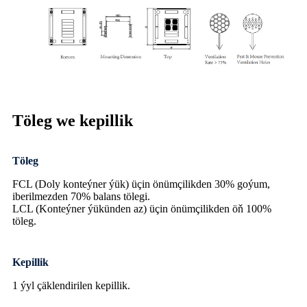
Töleg we kepillik
Töleg
FCL (Doly konteýner ýük) üçin önümçilikden 30% goýum,
iberilmezden 70% balans tölegi.
LCL (Konteýner ýükünden az) üçin önümçilikden öň 100%
töleg.
Kepillik
1 ýyl çäklendirilen kepillik.