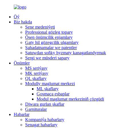
Öý
Biz hakda
Sene medeniýeti
Professional gözleg topary
Ösen önümçilik enjamlary
Gaty hil gözegçilik ulgamlary
Şahadatnamalar we patentler
Satuwdan soňky hyzmaty kanagatlandyrmak
Sergi we müşderi sapary
Önümler
MS seriýasy
MK seriýasy
QL şkaflary
Modully maglumat merkezi
ML şkaflary
Goşmaça esbaplar
Modul maglumat merkeziniň çözgüdi
Diwara gurlan şkaflar
Garnituralar
Habarlar
Kompaniýa habarlary
Senagat habarlary