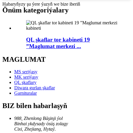
Habaryňyzy şu ýere ýazyň we bize iberiň
Önüm kategoriýalary
QL şkaflar tor kabineti 19
”Maglumat merkezi ...
MAGLUMAT
MS seriýasy
MK seriýasy
QL şkaflary
Diwara gurlan şkaflar
Garnituralar
BIZ bilen habarlaşyň
988, Zhenlong Bäşinji ýol
Binhai ykdysady ösüş zolagy
Cixi, Zhejiang, Hytaý.