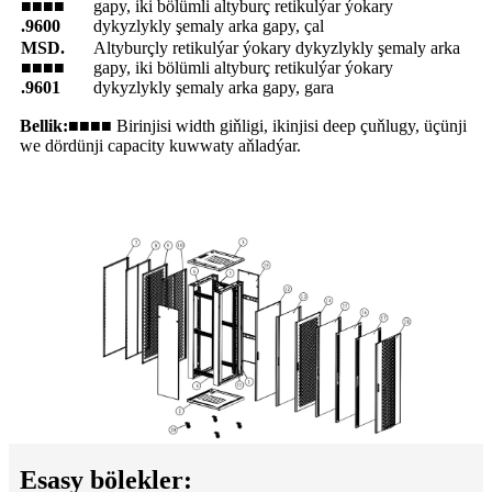
■■■■
gapy, iki bölümli altyburç retikulýar ýokary
.9600
dykyzlykly şemaly arka gapy, çal
MSD.
Altyburçly retikulýar ýokary dykyzlykly şemaly arka
■■■■
gapy, iki bölümli altyburç retikulýar ýokary
.9601
dykyzlykly şemaly arka gapy, gara
Bellik:
■■■■ Birinjisi width giňligi, ikinjisi deep çuňlugy, üçünji
we dördünji capacity kuwwaty aňladýar.
Esasy bölekler: