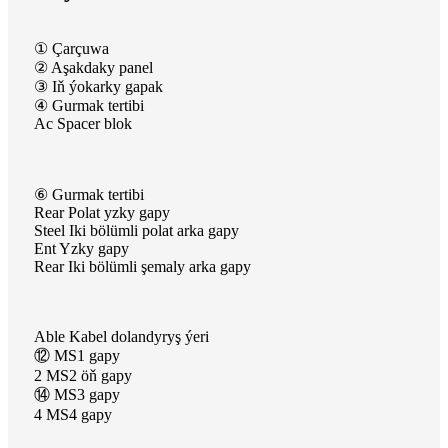
① Çarçuwa
② Aşakdaky panel
③ Iň ýokarky gapak
④ Gurmak tertibi
Ac Spacer blok
⑥ Gurmak tertibi
Rear Polat yzky gapy
Steel Iki bölümli polat arka gapy
Ent Yzky gapy
Rear Iki bölümli şemaly arka gapy
Able Kabel dolandyryş ýeri
⑫ MS1 gapy
2 MS2 öň gapy
⑭ MS3 gapy
4 MS4 gapy