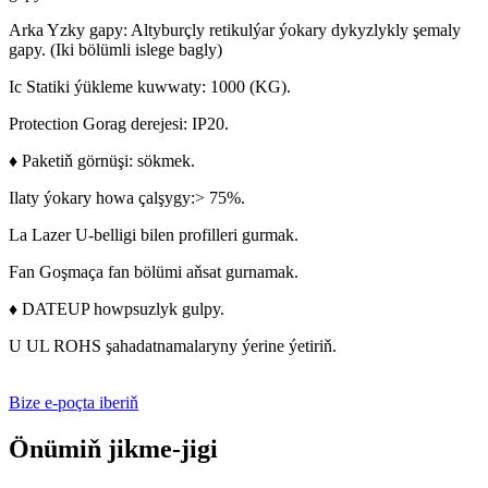
Arka Yzky gapy: Altyburçly retikulýar ýokary dykyzlykly şemaly
gapy. (
Iki bölümli islege bagly)
Ic Statiki ýükleme kuwwaty: 1000 (KG).
Protection Gorag derejesi: IP20.
♦ Paketiň görnüşi: sökmek.
Ilaty ýokary howa çalşygy:> 75%.
La Lazer U-belligi bilen profilleri gurmak.
Fan Goşmaça fan bölümi aňsat gurnamak.
♦ DATEUP howpsuzlyk gulpy.
U UL ROHS şahadatnamalaryny ýerine ýetiriň.
Bize e-poçta iberiň
Önümiň jikme-jigi