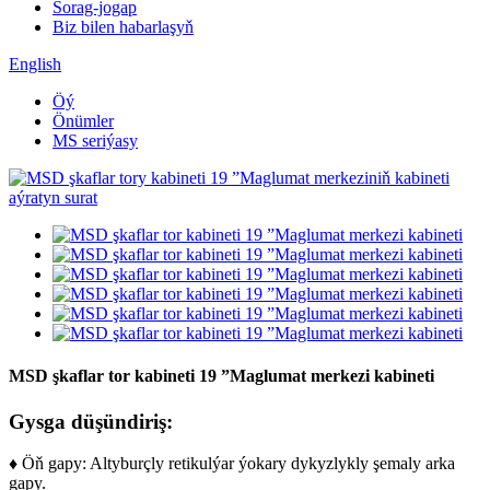
Sorag-jogap
Biz bilen habarlaşyň
English
Öý
Önümler
MS seriýasy
MSD şkaflar tor kabineti 19 ”Maglumat merkezi kabineti
Gysga düşündiriş:
♦ Öň gapy: Altyburçly retikulýar ýokary dykyzlykly şemaly arka
gapy.