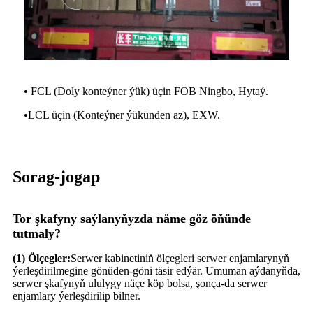
• FCL (Doly konteýner ýük) üçin FOB Ningbo, Hytaý.
•
LCL üçin (Konteýner ýükünden az), EXW.
Sorag-jogap
Tor şkafyny saýlanyňyzda näme göz öňünde
tutmaly?
(1) Ölçegler:
Serwer kabinetiniň ölçegleri serwer enjamlarynyň
ýerleşdirilmegine gönüden-göni täsir edýär. Umuman aýdanyňda,
serwer şkafynyň ululygy näçe köp bolsa, şonça-da serwer
enjamlary ýerleşdirilip bilner.