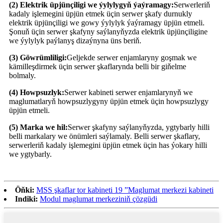
(2) Elektrik üpjünçiligi we ýylylygyň ýaýramagy:
Serwerleriň
kadaly işlemegini üpjün etmek üçin serwer şkafy durnukly
elektrik üpjünçiligi we gowy ýylylyk ýaýramagy üpjün etmeli.
Şonuň üçin serwer şkafyny saýlanyňyzda elektrik üpjünçiligine
we ýylylyk paýlanyş dizaýnyna üns beriň.
(3) Göwrümliligi:
Geljekde serwer enjamlaryny goşmak we
kämilleşdirmek üçin serwer şkaflarynda belli bir giňelme
bolmaly.
(4) Howpsuzlyk:
Serwer kabineti serwer enjamlarynyň we
maglumatlaryň howpsuzlygyny üpjün etmek üçin howpsuzlygy
üpjün etmeli.
(5) Marka we hil:
Serwer şkafyny saýlanyňyzda, ygtybarly hilli
belli markalary we önümleri saýlamaly. Belli serwer şkaflary,
serwerleriň kadaly işlemegini üpjün etmek üçin has ýokary hilli
we ygtybarly.
Öňki:
MSS şkaflar tor kabineti 19 ”Maglumat merkezi kabineti
Indiki:
Modul maglumat merkeziniň çözgüdi