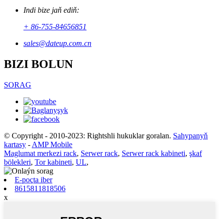
Indi bize jaň ediň:
+ 86-755-84656851
sales@dateup.com.cn
BIZI BOLUN
SORAG
© Copyright - 2010-2023: Rightshli hukuklar goralan.
Sahypanyň
kartasy
-
AMP Mobile
Maglumat merkezi rack
,
Serwer rack
,
Serwer rack kabineti
,
şkaf
bölekleri
,
Tor kabineti
,
UL
,
E-poçta iber
8615811818506
x