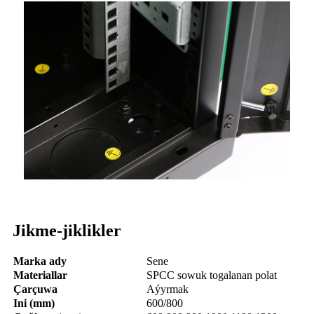
Jikme-jiklikler
Marka ady
Sene
Materiallar
SPCC sowuk togalanan polat
Çarçuwa
Aýyrmak
Ini (mm)
600/800