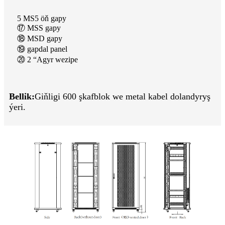
5 MS5 öň gapy
⑰ MSS gapy
⑱ MSD gapy
⑲ gapdal panel
⑳ 2 “Agyr wezipe
Bellik:
Giňligi 600 şkaf
blok we metal kabel dolandyryş
ýeri.