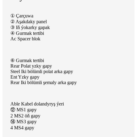
① Çarçuwa
② Aşakdaky panel
③ Iň ýokarky gapak
④ Gurmak tertibi
Ac Spacer blok
⑥ Gurmak tertibi
Rear Polat yzky gapy
Steel Iki bölümli polat arka gapy
Ent Yzky gapy
Rear Iki bölümli şemaly arka gapy
Able Kabel dolandyryş ýeri
⑫ MS1 gapy
2 MS2 öň gapy
⑭ MS3 gapy
4 MS4 gapy