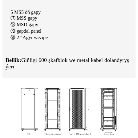
5 MS5 öň gapy
⑰ MSS gapy
⑱ MSD gapy
⑲ gapdal panel
⑳ 2 “Agyr wezipe
Bellik:
Giňligi 600 şkaf
blok we metal kabel dolandyryş
ýeri.