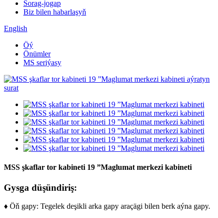
Sorag-jogap
Biz bilen habarlaşyň
English
Öý
Önümler
MS seriýasy
MSS şkaflar tor kabineti 19 ”Maglumat merkezi kabineti
Gysga düşündiriş:
♦ Öň gapy: Tegelek deşikli arka gapy araçägi bilen berk aýna gapy.