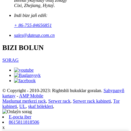
Binhai ykdysady ösüş zolagy
Cixi, Zhejiang, Hytaý.
Indi bize jaň ediň:
+ 86-755-84656851
sales@dateup.com.cn
BIZI BOLUN
SORAG
© Copyright - 2010-2023: Rightshli hukuklar goralan.
Sahypanyň
kartasy
-
AMP Mobile
Maglumat merkezi rack
,
Serwer rack
,
Serwer rack kabineti
,
Tor
kabineti
,
UL
,
şkaf bölekleri
,
E-poçta iber
8615811818506
x