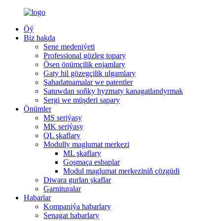
Öý
Biz hakda
Sene medeniýeti
Professional gözleg topary
Ösen önümçilik enjamlary
Gaty hil gözegçilik ulgamlary
Şahadatnamalar we patentler
Satuwdan soňky hyzmaty kanagatlandyrmak
Sergi we müşderi sapary
Önümler
MS seriýasy
MK seriýasy
QL şkaflary
Modully maglumat merkezi
ML şkaflary
Goşmaça esbaplar
Modul maglumat merkeziniň çözgüdi
Diwara gurlan şkaflar
Garnituralar
Habarlar
Kompaniýa habarlary
Senagat habarlary