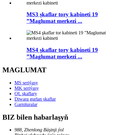
MS3 şkaflar tory kabineti 19
”Maglumat merkezi ...
MS4 şkaflar tory kabineti 19
”Maglumat merkezi ...
MAGLUMAT
MS seriýasy
MK seriýasy
QL şkaflary
Diwara gurlan şkaflar
Garnituralar
BIZ bilen habarlaşyň
988, Zhenlong Bäşinji ýol