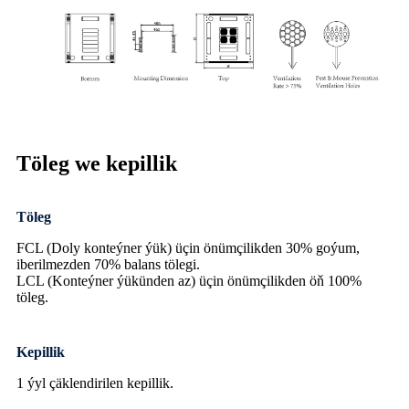
Töleg we kepillik
Töleg
FCL (Doly konteýner ýük) üçin önümçilikden 30% goýum,
iberilmezden 70% balans tölegi.
LCL (Konteýner ýükünden az) üçin önümçilikden öň 100%
töleg.
Kepillik
1 ýyl çäklendirilen kepillik.