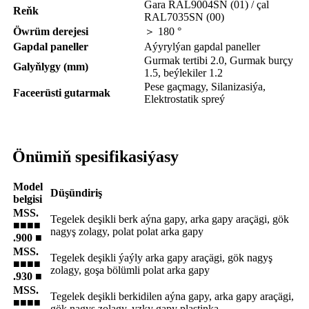
Gara RAL9004SN (01) / çal
Reňk
RAL7035SN (00)
Öwrüm derejesi
＞ 180 °
Gapdal paneller
Aýyrylýan gapdal paneller
Gurmak tertibi 2.0, Gurmak burçy
Galyňlygy (mm)
1.5, beýlekiler 1.2
Pese gaçmagy, Silanizasiýa,
Faceerüsti gutarmak
Elektrostatik spreý
Önümiň spesifikasiýasy
Model
Düşündiriş
belgisi
MSS.
Tegelek deşikli berk aýna gapy, arka gapy araçägi, gök
■■■■
nagyş zolagy, polat polat arka gapy
.900 ■
MSS.
Tegelek deşikli ýaýly arka gapy araçägi, gök nagyş
■■■■
zolagy, goşa bölümli polat arka gapy
.930 ■
MSS.
Tegelek deşikli berkidilen aýna gapy, arka gapy araçägi,
■■■■
gök nagyş zolagy, yzky gapy plastinka