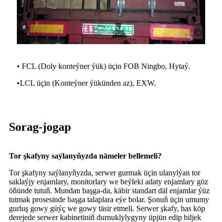
• FCL (Doly konteýner ýük) üçin FOB Ningbo, Hytaý.
•
LCL üçin (Konteýner ýükünden az), EXW.
Sorag-jogap
Tor şkafyny saýlanyňyzda nämeler bellemeli?
Tor şkafyny saýlanyňyzda, serwer gurmak üçin ulanylýan tor
saklaýjy enjamlary, monitorlary we beýleki adaty enjamlary göz
öňünde tutuň. Mundan başga-da, käbir standart däl enjamlar ýüz
tutmak prosesinde başga talaplara eýe bolar. Şonuň üçin umumy
gurluş gowy güýç we gowy täsir etmeli. Serwer şkafy, has köp
derejede serwer kabinetiniň durnuklylygyny üpjün edip biljek