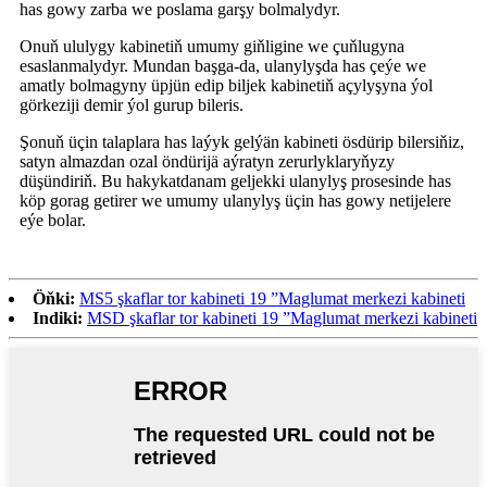
has gowy zarba we poslama garşy bolmalydyr.
Onuň ululygy kabinetiň umumy giňligine we çuňlugyna
esaslanmalydyr. Mundan başga-da, ulanylyşda has çeýe we
amatly bolmagyny üpjün edip biljek kabinetiň açylyşyna ýol
görkeziji demir ýol gurup bileris.
Şonuň üçin talaplara has laýyk gelýän kabineti ösdürip bilersiňiz,
satyn almazdan ozal öndürijä aýratyn zerurlyklaryňyzy
düşündiriň. Bu hakykatdanam geljekki ulanylyş prosesinde has
köp gorag getirer we umumy ulanylyş üçin has gowy netijelere
eýe bolar.
Öňki:
MS5 şkaflar tor kabineti 19 ”Maglumat merkezi kabineti
Indiki:
MSD şkaflar tor kabineti 19 ”Maglumat merkezi kabineti