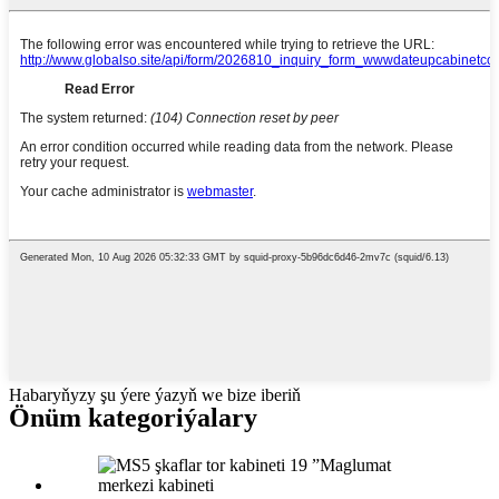
Habaryňyzy şu ýere ýazyň we bize iberiň
Önüm kategoriýalary