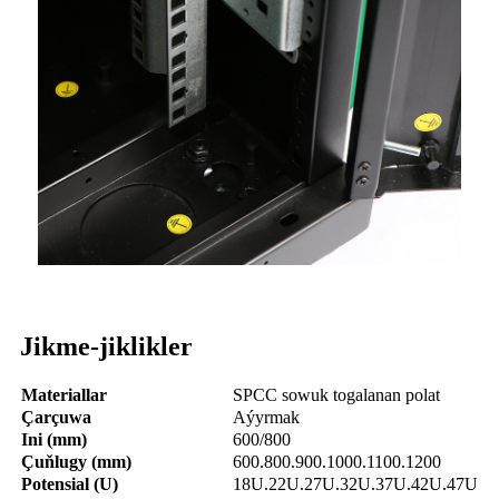
Jikme-jiklikler
Materiallar
SPCC sowuk togalanan polat
Çarçuwa
Aýyrmak
Ini (mm)
600/800
Çuňlugy (mm)
600.800.900.1000.1100.1200
Potensial (U)
18U.22U.27U.32U.37U.42U.47U