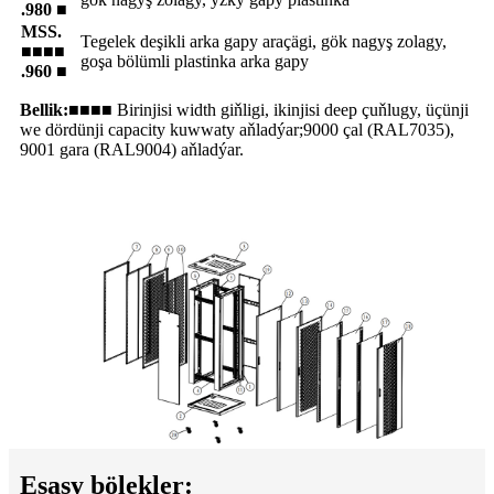
.980 ■
MSS.
Tegelek deşikli arka gapy araçägi, gök nagyş zolagy,
■■■■
goşa bölümli plastinka arka gapy
.960 ■
Bellik:
■■■■ Birinjisi width giňligi, ikinjisi deep çuňlugy, üçünji
we dördünji capacity kuwwaty aňladýar;
9000 çal (RAL7035),
9001 gara (RAL9004) aňladýar.
Esasy bölekler: