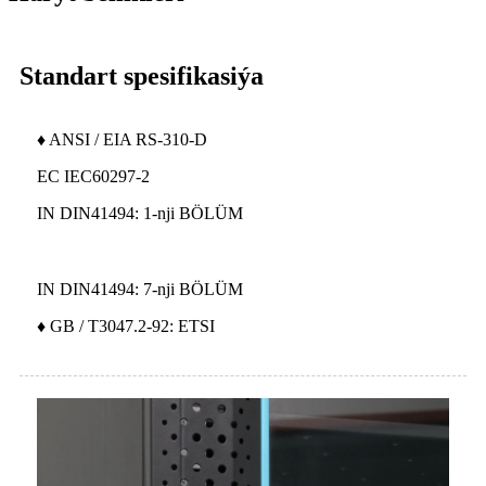
Standart spesifikasiýa
♦ ANSI / EIA RS-310-D
EC IEC60297-2
IN DIN41494: 1-nji BÖLÜM
IN DIN41494: 7-nji BÖLÜM
♦ GB / T3047.2-92: ETSI