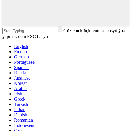
Gözlemek üçin enter-e basyň ýa-da
ýapmak üçin ESC basyň
English
French
German
Portuguese
Spanish
Russian
Japanese
Korean
Arabic
Irish
Greek
Turkish
Italian
Danish
Romanian
Indonesian
Czech