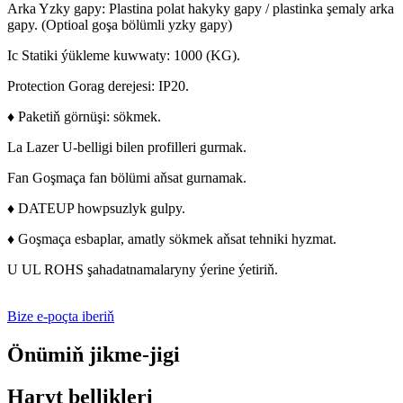
Arka Yzky gapy: Plastina polat hakyky gapy / plastinka şemaly arka
gapy. (
Optioal goşa bölümli yzky gapy)
Ic Statiki ýükleme kuwwaty: 1000 (KG).
Protection Gorag derejesi: IP20.
♦ Paketiň görnüşi: sökmek.
La Lazer U-belligi bilen profilleri gurmak.
Fan Goşmaça fan bölümi aňsat gurnamak.
♦ DATEUP howpsuzlyk gulpy.
♦ Goşmaça esbaplar, amatly sökmek aňsat tehniki hyzmat.
U UL ROHS şahadatnamalaryny ýerine ýetiriň.
Bize e-poçta iberiň
Önümiň jikme-jigi
Haryt bellikleri