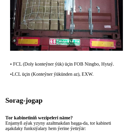
• FCL (Doly konteýner ýük) üçin FOB Ningbo, Hytaý.
•
LCL üçin (Konteýner ýükünden az), EXW.
Sorag-jogap
Tor kabinetiniň wezipeleri näme?
Enjamyň aýak yzyny azaltmakdan başga-da, tor kabineti
aşakdaky funksiýalary hem ýerine ýetirýär: