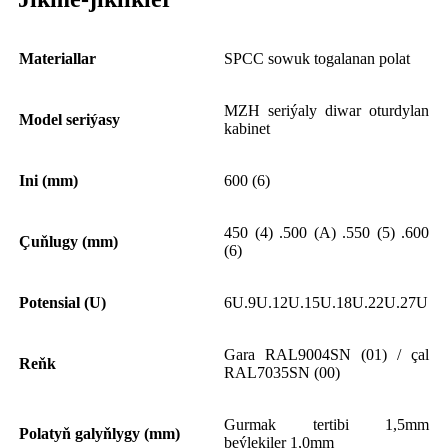
Materiallar
SPCC sowuk togalanan polat
MZH seriýaly diwar oturdylan
Model seriýasy
kabinet
Ini (mm)
600 (6)
450 (4) .500 (A) .550 (5) .600
Çuňlugy (mm)
(6)
Potensial (U)
6U.9U.12U.15U.18U.22U.27U
Gara RAL9004SN (01) / çal
Reňk
RAL7035SN (00)
Gurmak tertibi 1,5mm
Polatyň galyňlygy (mm)
beýlekiler 1,0mm