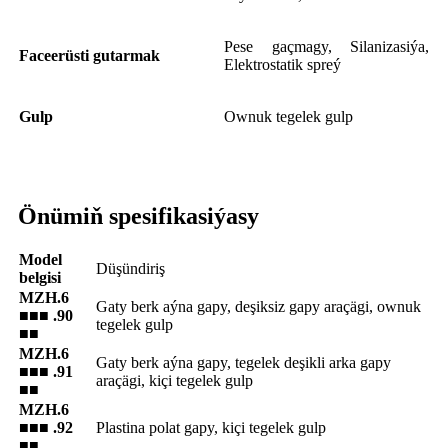
Pese gaçmagy, Silanizasiýa,
Faceerüsti gutarmak
Elektrostatik spreý
Gulp
Ownuk tegelek gulp
Önümiň spesifikasiýasy
Model
Düşündiriş
belgisi
MZH.6
Gaty berk aýna gapy, deşiksiz gapy araçägi, ownuk
■■■ .90
tegelek gulp
■■
MZH.6
Gaty berk aýna gapy, tegelek deşikli arka gapy
■■■ .91
araçägi, kiçi tegelek gulp
■■
MZH.6
■■■ .92
Plastina polat gapy, kiçi tegelek gulp
■■