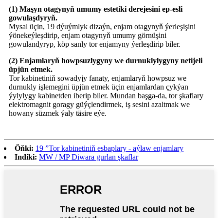
(1) Maşyn otagynyň umumy estetiki derejesini ep-esli
gowulaşdyryň.
Mysal üçin, 19 dýuýmlyk dizaýn, enjam otagynyň ýerleşişini
ýönekeýleşdirip, enjam otagynyň umumy görnüşini
gowulandyryp, köp sanly tor enjamyny ýerleşdirip biler.
(2) Enjamlaryň howpsuzlygyny we durnuklylygyny netijeli
üpjün etmek.
Tor kabinetiniň sowadyjy fanaty, enjamlaryň howpsuz we
durnukly işlemegini üpjün etmek üçin enjamlardan çykýan
ýylylygy kabinetden iberip biler. Mundan başga-da, tor şkaflary
elektromagnit goragy güýçlendirmek, iş sesini azaltmak we
howany süzmek ýaly täsire eýe.
Öňki:
19 ”Tor kabinetiniň esbaplary - aýlaw enjamlary
Indiki:
MW / MP Diwara gurlan şkaflar