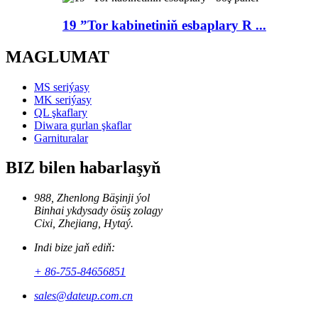
19 ”Tor kabinetiniň esbaplary R ...
MAGLUMAT
MS seriýasy
MK seriýasy
QL şkaflary
Diwara gurlan şkaflar
Garnituralar
BIZ bilen habarlaşyň
988, Zhenlong Bäşinji ýol
Binhai ykdysady ösüş zolagy
Cixi, Zhejiang, Hytaý.
Indi bize jaň ediň:
+ 86-755-84656851
sales@dateup.com.cn