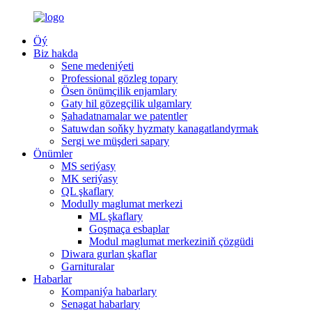
Öý
Biz hakda
Sene medeniýeti
Professional gözleg topary
Ösen önümçilik enjamlary
Gaty hil gözegçilik ulgamlary
Şahadatnamalar we patentler
Satuwdan soňky hyzmaty kanagatlandyrmak
Sergi we müşderi sapary
Önümler
MS seriýasy
MK seriýasy
QL şkaflary
Modully maglumat merkezi
ML şkaflary
Goşmaça esbaplar
Modul maglumat merkeziniň çözgüdi
Diwara gurlan şkaflar
Garnituralar
Habarlar
Kompaniýa habarlary
Senagat habarlary