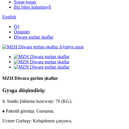
Sorag-jogap
Biz bilen habarlaşyň
English
Öý
Önümler
Diwara gurlan şkaflar
MZH Diwara gurlan şkaflar
Gysga düşündiriş:
Ic Statiki ýükleme kuwwaty: 70 (KG).
♦ Paketiň görnüşi: Gurnama.
Ucture Gurluşy: Kebşirlenen çarçuwa.