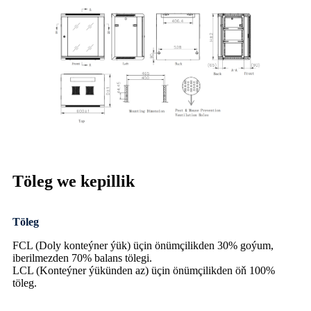
Töleg we kepillik
Töleg
FCL (Doly konteýner ýük) üçin önümçilikden 30% goýum,
iberilmezden 70% balans tölegi.
LCL (Konteýner ýükünden az) üçin önümçilikden öň 100%
töleg.