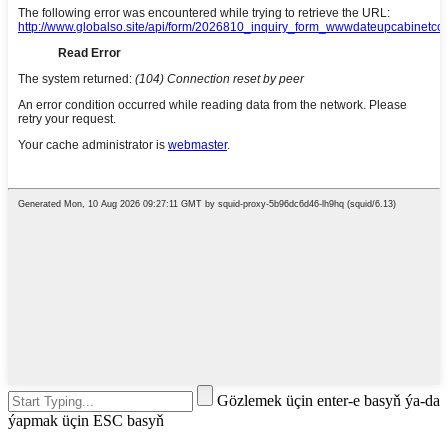
Gözlemek üçin enter-e basyň ýa-da
ýapmak üçin ESC basyň