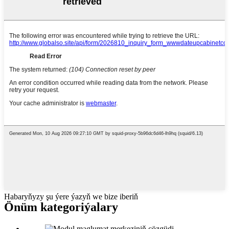
Habaryňyzy şu ýere ýazyň we bize iberiň
Önüm kategoriýalary