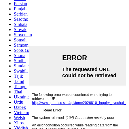
Persian
Punjabi
Serbian
Sesotho
Sinhala
Slovak
Slovenian
Somali
Samoan
Scots Gaelic
Shona
Sindhi
Sundanese
Swahili
Tajik
Tamil
Telugu
Thai
Ukrainian
Urdu
Uzbek
Vietnamese
Welsh
Xhosa
Yiddish