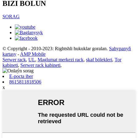
BIZI BOLUN
SORAG
© Copyright - 2010-2023: Rightshli hukuklar goralan.
Sahypanyň
kartasy
-
AMP Mobile
Serwer rack
,
UL
,
Maglumat merkezi rack
,
şkaf bölekleri
,
Tor
kabineti
,
Serwer rack kabineti
,
E-poçta iber
8615811818506
x