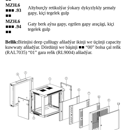
MZH.6
Altyburçly retikulýar ýokary dykyzlykly şemaly
■■■ .93
gapy, kiçi tegelek gulp
■■
MZH.6
Gaty berk aýna gapy, egrilen gapy araçägi, kiçi
■■■ .94
tegelek gulp
■■
Bellik:
Birinjisi deep çuňlugy aňladýar ikinji we üçünji capacity
kuwwaty aňladýar. Dördünji we bäşinji ■■ “00” bolsa çal reňk
(RAL7035) “01” gara reňk (RL9004) aňladýar.