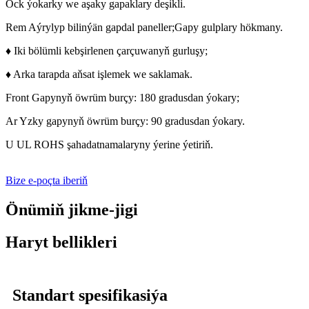
Ock ýokarky we aşaky gapaklary deşikli.
Rem Aýrylyp bilinýän gapdal paneller;
Gapy gulplary hökmany.
♦ Iki bölümli kebşirlenen çarçuwanyň gurluşy;
♦ Arka tarapda aňsat işlemek we saklamak.
Front Gapynyň öwrüm burçy: 180 gradusdan ýokary;
Ar Yzky gapynyň öwrüm burçy: 90 gradusdan ýokary.
U UL ROHS şahadatnamalaryny ýerine ýetiriň.
Bize e-poçta iberiň
Önümiň jikme-jigi
Haryt bellikleri
Standart spesifikasiýa