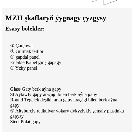
MZH şkaflaryň ýygnagy çyzgysy
Esasy bölekler:
① Çarçuwa
② Gurmak tertibi
③ gapdal panel
Entable Kabel giriş gapagy
⑤ Yzky panel
Glass Gaty berk aýna gapy
Sl Aýlawly gapy araçägi bilen berk aýna gapy
Round Tegelek deşikli arka gapy araçägi bilen berk aýna
gapy
⑨ Altyburçly retikulýar ýokary dykyzlykly şemaly plastinka
gapysy
Steel Polat gapy