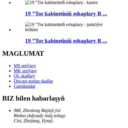
19 ”Tor kabinetiniň esbaplary R ...
19 ”Tor kabinetiniň esbaplary R ...
MAGLUMAT
MS seriýasy
MK seriýasy
QL şkaflary
Diwara gurlan şkaflar
Garnituralar
BIZ bilen habarlaşyň
988, Zhenlong Bäşinji ýol
Binhai ykdysady ösüş zolagy
Cixi, Zhejiang, Hytaý.