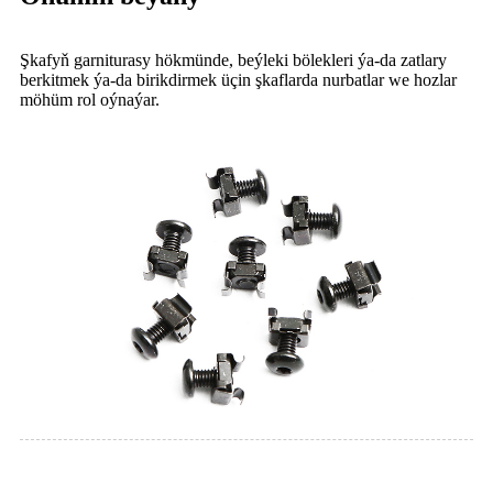
Şkafyň garniturasy hökmünde, beýleki bölekleri ýa-da zatlary
berkitmek ýa-da birikdirmek üçin şkaflarda nurbatlar we hozlar
möhüm rol oýnaýar.