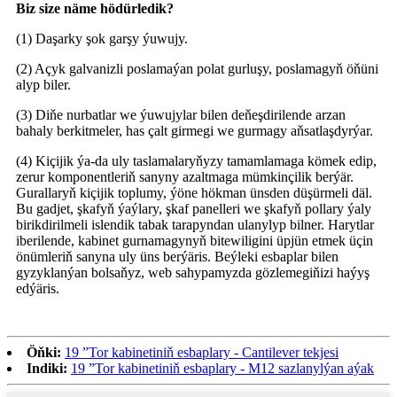
Biz size näme hödürledik?
(1) Daşarky şok garşy ýuwujy.
(2) Açyk galvanizli poslamaýan polat gurluşy, poslamagyň öňüni
alyp biler.
(3) Diňe nurbatlar we ýuwujylar bilen deňeşdirilende arzan
bahaly berkitmeler, has çalt girmegi we gurmagy aňsatlaşdyrýar.
(4) Kiçijik ýa-da uly taslamalaryňyzy tamamlamaga kömek edip,
zerur komponentleriň sanyny azaltmaga mümkinçilik berýär.
Gurallaryň kiçijik toplumy, ýöne hökman ünsden düşürmeli däl.
Bu gadjet, şkafyň ýaýlary, şkaf panelleri we şkafyň pollary ýaly
birikdirilmeli islendik tabak tarapyndan ulanylyp bilner. Harytlar
iberilende, kabinet gurnamagynyň bitewiligini üpjün etmek üçin
önümleriň sanyna uly üns berýäris. Beýleki esbaplar bilen
gyzyklanýan bolsaňyz, web sahypamyzda gözlemegiňizi haýyş
edýäris.
Öňki:
19 ”Tor kabinetiniň esbaplary - Cantilever tekjesi
Indiki:
19 ”Tor kabinetiniň esbaplary - M12 sazlanylýan aýak