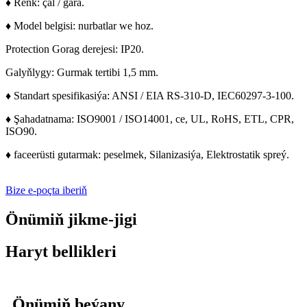
♦ Reňk: çal / gara.
♦ Model belgisi: nurbatlar we hoz.
Protection Gorag derejesi: IP20.
Galyňlygy: Gurmak tertibi 1,5 mm.
♦ Standart spesifikasiýa: ANSI / EIA RS-310-D, IEC60297-3-100.
♦ Şahadatnama: ISO9001 / ISO14001, ce, UL, RoHS, ETL, CPR,
ISO90.
♦ faceerüsti gutarmak: peselmek, Silanizasiýa, Elektrostatik spreý.
Bize e-poçta iberiň
Önümiň jikme-jigi
Haryt bellikleri
Önümiň beýany