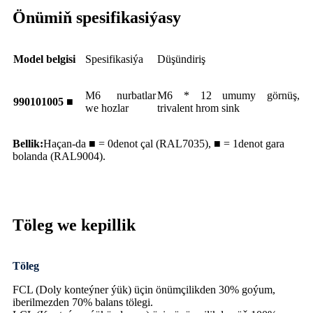
Önümiň spesifikasiýasy
Model belgisi
Spesifikasiýa
Düşündiriş
M6 nurbatlar
M6 * 12 umumy görnüş,
990101005 ■
we hozlar
trivalent hrom sink
Bellik:
Haçan-da ■ = 0denot çal (RAL7035), ■ = 1denot gara
bolanda (RAL9004).
Töleg we kepillik
Töleg
FCL (Doly konteýner ýük) üçin önümçilikden 30% goýum,
iberilmezden 70% balans tölegi.