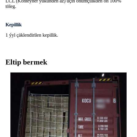
LCL (Konteýner ýükünden az) üçin önümçilikden öň 100%
töleg.
Kepillik
1 ýyl çäklendirilen kepillik.
Eltip bermek