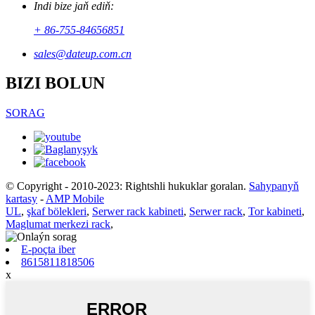
Indi bize jaň ediň:
+ 86-755-84656851
sales@dateup.com.cn
BIZI BOLUN
SORAG
© Copyright - 2010-2023: Rightshli hukuklar goralan.
Sahypanyň
kartasy
-
AMP Mobile
UL
,
şkaf bölekleri
,
Serwer rack kabineti
,
Serwer rack
,
Tor kabineti
,
Maglumat merkezi rack
,
E-poçta iber
8615811818506
x