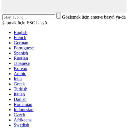
Gözlemek üçin enter-e basyň ýa-da
ýapmak üçin ESC basyň
English
French
German
Portuguese
Spanish
Russian
Japanese
Korean
Arabic
Irish
Greek
Turkish
Italian
Danish
Romanian
Indonesian
Czech
Afrikaans
Swedish