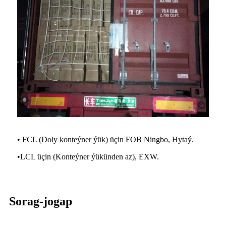
• FCL (Doly konteýner ýük) üçin FOB Ningbo, Hytaý.
•
LCL üçin (Konteýner ýükünden az), EXW.
Sorag-jogap