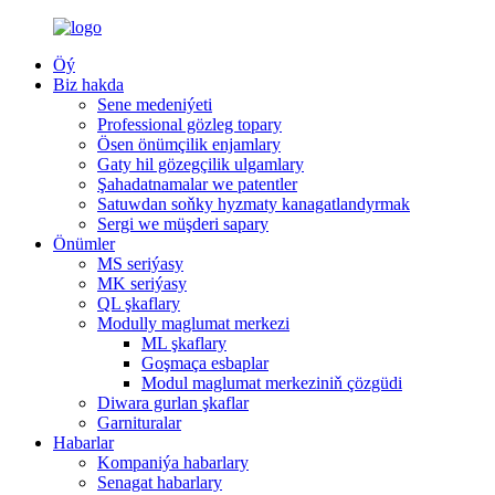
Öý
Biz hakda
Sene medeniýeti
Professional gözleg topary
Ösen önümçilik enjamlary
Gaty hil gözegçilik ulgamlary
Şahadatnamalar we patentler
Satuwdan soňky hyzmaty kanagatlandyrmak
Sergi we müşderi sapary
Önümler
MS seriýasy
MK seriýasy
QL şkaflary
Modully maglumat merkezi
ML şkaflary
Goşmaça esbaplar
Modul maglumat merkeziniň çözgüdi
Diwara gurlan şkaflar
Garnituralar
Habarlar
Kompaniýa habarlary
Senagat habarlary