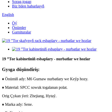
Sorag-jogap
Biz bilen habarlaşyň
English
Öý
Önümler
Garnituralar
19 ”Tor kabinetiniň esbaplary - nurbatlar we hozlar
Gysga düşündiriş:
♦ Önümiň ady: M6 Gurnaw nurbatlary we Keýp hozy.
♦ Material: SPCC sowuk togalanan polat.
Orig Çykan ýeri: Zhejiang, Hytaý.
♦ Marka ady: Sene.